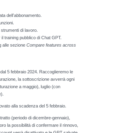
rata dell'abbonamento.
unzioni.
 strumenti di lavoro.
r il training pubblico di Chat GPT.
g
alle sezione
Compare features across
 dal 5 febbraio 2024. Raccoglieremo le
urazione, la sottoscrizione avverrà ogni
tturazione a maggio), luglio (con
).
ato alla scadenza del 5 febbraio.
tratto (periodo di dicembre-gennaio),
oro la possibilità di confermare il rinnovo,
ccount verrà disattivato e le GPT salvate