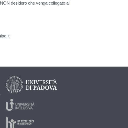
 e NON desidero che venga collegato al
ipd.it
.
-