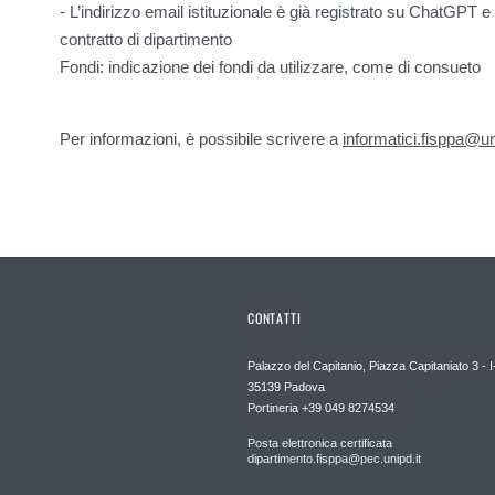
- L’indirizzo email istituzionale è già registrato su ChatGPT
contratto di dipartimento
Fondi: indicazione dei fondi da utilizzare, come di consueto
Per informazioni, è possibile scrivere a
informatici.fisppa@un
CONTATTI
Palazzo del Capitanio, Piazza Capitaniato 3 - I
35139 Padova
Portineria +39 049 8274534
Posta elettronica certificata
dipartimento.fisppa@pec.unipd.it