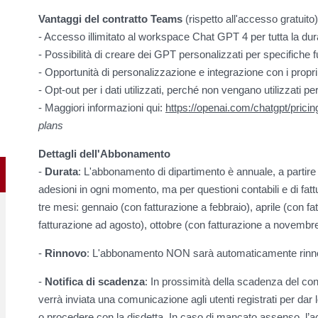
Vantaggi del contratto Teams
(rispetto all'accesso gratuito)
- Accesso illimitato al workspace Chat GPT 4 per tutta la du
- Possibilità di creare dei GPT personalizzati per specifiche f
- Opportunità di personalizzazione e integrazione con i propri
- Opt-out per i dati utilizzati, perché non vengano utilizzati pe
- Maggiori informazioni qui:
https://openai.com/chatgpt/pricin
plans
Dettagli dell'Abbonamento
-
Durata
: L'abbonamento di dipartimento è annuale, a partire
adesioni in ogni momento, ma per questioni contabili e di fatt
tre mesi: gennaio (con fatturazione a febbraio), aprile (con fa
fatturazione ad agosto), ottobre (con fatturazione a novembre
-
Rinnovo
: L'abbonamento NON sarà automaticamente rinnov
-
Notifica di scadenza
: In prossimità della scadenza del con
verrà inviata una comunicazione agli utenti registrati per dar l
o procedere con la disdetta. In caso di mancato assenso, l’a