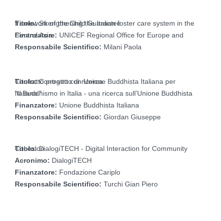
Titolo:
Strengthening the Italian foster care system in the framework of the Child Guarantee
Finanzatore:
UNICEF Regional Office for Europe and Central Asia
Responsabile Scientifico:
Milani Paola
Titolo:
Contratto con Unione Buddhista Italiana per Contratto progetto di ricerca
“Il Buddhismo in Italia - una ricerca sull’Unione Buddhista Italiana.”
Finanzatore:
Unione Buddhista Italiana
Responsabile Scientifico:
Giordan Giuseppe
Titolo:
DialogiTECH - Digital Interaction for Community Cohesion
Acronimo:
DialogiTECH
Finanzatore:
Fondazione Cariplo
Responsabile Scientifico:
Turchi Gian Piero