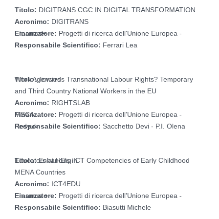
Titolo:
DIGITRANS CGC IN DIGITAL TRANSFORMATION
Acronimo:
DIGITRANS
Finanzatore:
Progetti di ricerca dell'Unione Europea - Erasmus+
Responsabile Scientifico:
Ferrari Lea
Titolo:
Towards Transnational Labour Rights? Temporary Work Agencies
and Third Country National Workers in the EU
Acronimo:
RIGHTSLAB
Finanzatore:
Progetti di ricerca dell'Unione Europea - MSCA
Responsabile Scientifico:
Sacchetto Devi - P.I. Olena Fedyuk
Titolo:
Enhancing ICT Competencies of Early Childhood Educators at HEls in
MENA Countries
Acronimo:
ICT4EDU
Finanzatore:
Progetti di ricerca dell'Unione Europea - Erasmus +
Responsabile Scientifico:
Biasutti Michele