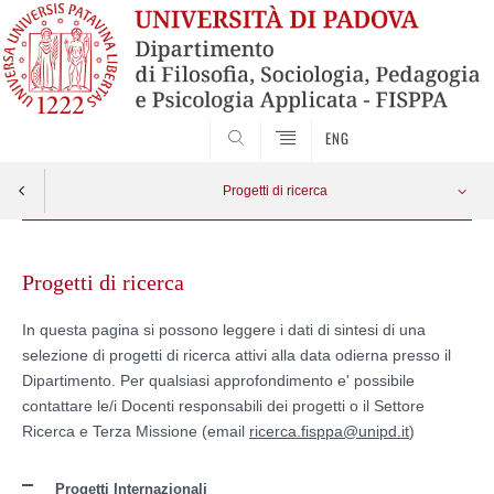
SEARCH
ENG
Progetti di ricerca
Skip
Archivio dei progetti di ricerca fino al 2015
Apri menu
to
Progetti di ricerca
content
In questa pagina si possono leggere i dati di sintesi di una
selezione di progetti di ricerca attivi alla data odierna presso il
Dipartimento. Per qualsiasi approfondimento e' possibile
contattare le/i Docenti responsabili dei progetti o il Settore
Ricerca e Terza Missione (email
ricerca.fisppa@unipd.it
)
Progetti Internazionali