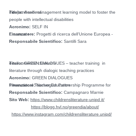
Titolo:
A self-management learning model to foster the independence of
people with intellectual disabilities
Acronimo:
SELF IN
Finanzatore:
Progetti di ricerca dell'Unione Europea - Erasmus +
Responsabile Scientifico:
Santilli Sara
Titolo:
GREEN DIALOGUES – teacher training in environmental children’s
literature through dialogic teaching practices
Acronimo:
GREEN DIALOGUES
Finanzatore:
Norwegian Partnership Programme for International Teacher Education
Responsabile Scientifico:
Campagnaro Marnie
Sito Web:
https://www.childrensliterature-unipd.it/
https://blogg.hvl.no/greendia/about/
https://www.instagram.com/childrensliterature.unipd/