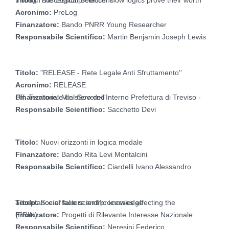
Titolo:
The Logical Science: How logics prove their worth through successful predictions
Acronimo:
PreLog
Finanzatore:
Bando PNRR Young Researcher
Responsabile Scientifico:
Martin Benjamin Joseph Lewis
Titolo:
"RELEASE - Rete Legale Anti Sfruttamento''
Acronimo:
RELEASE
Finanzatore:
Ministero dell'Interno Prefettura di Treviso - Uff. Territoriale del Governo
Responsabile Scientifico:
Sacchetto Devi
Titolo:
Nuovi orizzonti in logica modale
Finanzatore:
Bando Rita Levi Montalcini
Responsabile Scientifico:
Ciardelli Ivano Alessandro
Titolo:
Social factors and processes affecting the acceptance of fake scientific knowledge
Finanzatore:
Progetti di Rilevante Interesse Nazionale (PRIN)
Responsabile Scientifico:
Neresini Federico