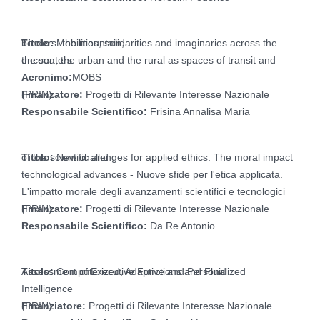
Titolo:
Mobilities, solidarities and imaginaries across the borders: the mountain,
the sea, the urban and the rural as spaces of transit and encounters
Acronimo:
MOBS
Finanzatore:
Progetti di Rilevante Interesse Nazionale (PRIN)
Responsabile Scientifico:
Frisina Annalisa Maria
Titolo:
New challenges for applied ethics. The moral impact of the scientific and
technological advances - Nuove sfide per l'etica applicata.
L'impatto morale degli avanzamenti scientifici e tecnologici
Finanzatore:
Progetti di Rilevante Interesse Nazionale (PRIN)
Responsabile Scientifico:
Da Re Antonio
Titolo:
Computerized, Adaptive and Personalized Assessment of Executive Functions and Fluid
Intelligence
Finanziatore:
Progetti di Rilevante Interesse Nazionale (PRIN)