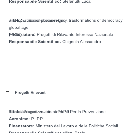
Responsabile Scientifico:
Stefanutti Luca
Titolo:
Cultures of sovereignty, trasformations of democracy and dynamics of power in the
global age
Finanziatore:
Progetti di Rilevante Interesse Nazionale (PRIN)
Responsabile Scientifico:
Chignola Alessandro
Progetti Rilevanti
Titolo:
Programma di Interventi Per la Prevenzione dell’Istituzionalizzazione -
P.I.P.P.I.
Acronimo:
P.I.P.P.I.
Finanzatore:
Ministero del Lavoro e delle Politiche Sociali
Responsabile Scientifico:
Milani Paola