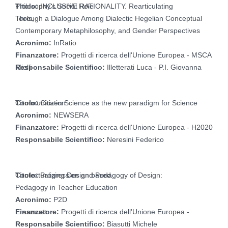
Titolo:
INCLUSIVE RATIONALITY. Rearticulating Philosophy’s Social Role
Through a Dialogue Among Dialectic Hegelian Conceptual Tools,
Contemporary Metaphilosophy, and Gender Perspectives
Acronimo:
InRatio
Finanzatore:
Progetti di ricerca dell'Unione Europea - MSCA
Responsabile Scientifico:
Illetterati Luca - P.I. Giovanna Miolli
Titolo:
Citizen Science as the new paradigm for Science Communication
Acronimo:
NEWSERA
Finanzatore:
Progetti di ricerca dell'Unione Europea - H2020
Responsabile Scientifico:
Neresini Federico
Titolo:
Progression and Pedagogy of Design: Contextualizing Design based
Pedagogy in Teacher Education
Acronimo:
P2D
Finanzatore:
Progetti di ricerca dell'Unione Europea - Erasmus+
Responsabile Scientifico:
Biasutti Michele