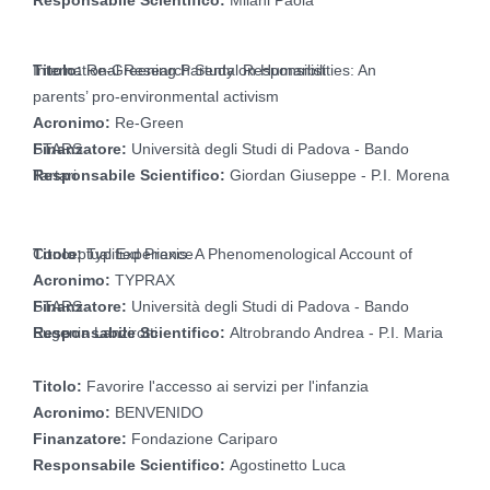
Titolo:
Re-Greening Parental Responsibilities: An International Research Study on Humanist
parents’ pro-environmental activism
Acronimo:
Re-Green
Finanzatore:
Università degli Studi di Padova - Bando STARS
Responsabile Scientifico:
Giordan Giuseppe - P.I. Morena Tartari
Titolo:
Typified Praxis. A Phenomenological Account of Conceptual Experience
Acronimo:
TYPRAX
Finanzatore:
Università degli Studi di Padova - Bando STARS
Responsabile Scientifico:
Altrobrando Andrea - P.I. Maria Eugenia Lanzirotti
Titolo:
Favorire l'accesso ai servizi per l'infanzia
Acronimo:
BENVENIDO
Finanzatore:
Fondazione Cariparo
Responsabile Scientifico:
Agostinetto Luca