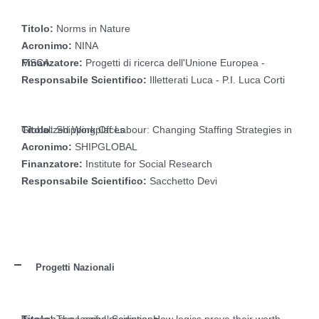
Titolo:
Norms in Nature
Acronimo:
NINA
Finanzatore:
Progetti di ricerca dell'Unione Europea - MSCA
Responsabile Scientifico:
Illetterati Luca - P.I. Luca Corti
Titolo:
Shipping Off Labour: Changing Staffing Strategies in Globalized Workplaces
Acronimo:
SHIPGLOBAL
Finanzatore:
Institute for Social Research
Responsabile Scientifico:
Sacchetto Devi
Progetti Nazionali