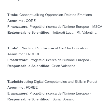
Titolo:
Conceptualizing Oppression-Related Emotions
Acronimo:
CORE
Finanzatore:
Progetti di ricerca dell'Unione Europea - MSCA
Responsabile Scientifico:
Illetterati Luca - P.I. Valentina Bortolami
Titolo:
ENriching Circular use of OeR for Education
Acronimo:
ENCORE
Finanzatore:
Progetti di ricerca dell'Unione Europea - Erasmus+
Responsabile Scientifico:
Grion Valentina
Titolo:
Boosting Digital Competencies and Skills in Forest Education
Acronimo:
FOREE
Finanzatore:
Progetti di ricerca dell'Unione Europea - Erasmus+
Responsabile Scientifico:
Surian Alessio