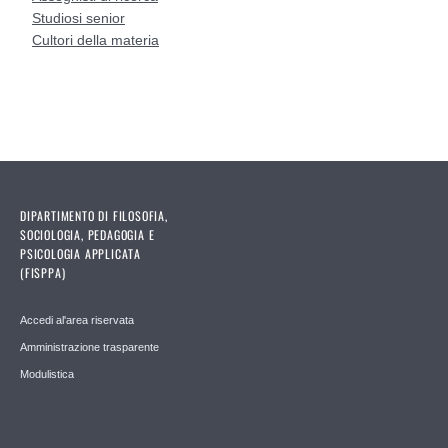
Studiosi senior
Cultori della materia
Personale assegnisti di ricerca
Studioso senior
Personale cultori della materia
DIPARTIMENTO DI FILOSOFIA,
SOCIOLOGIA, PEDAGOGIA E
PSICOLOGIA APPLICATA
(FISPPA)
Accedi al'area riservata
Amministrazione trasparente
Modulistica