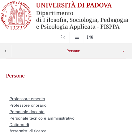
SEARCH
ENG
Persone
Skip
Professore emerito
Apri menu
to
Persone
content
Professore onorario
Personale docente
Professore emerito
Professore onorario
Personale docente
Personale tecnico e amministrativo
Personale tecnico e amministrativo
Dottorandi
Personale dottorandi
Assegnisti di ricerca