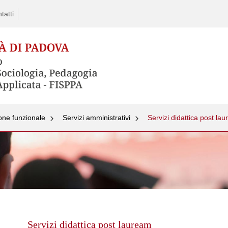
tatti
one funzionale
Servizi amministrativi
Servizi didattica post la
Skip
to
content
Servizi didattica post lauream