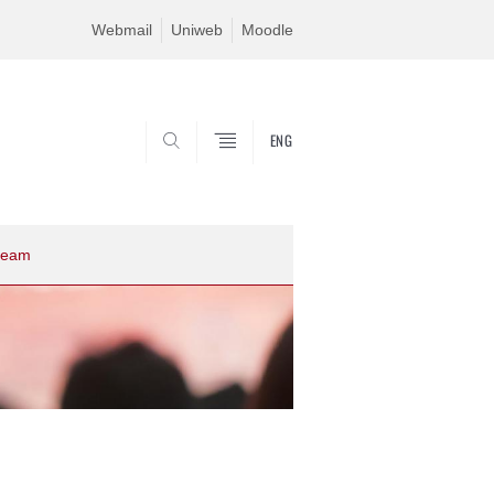
Webmail
Uniweb
Moodle
ENG
SEARCH
uream