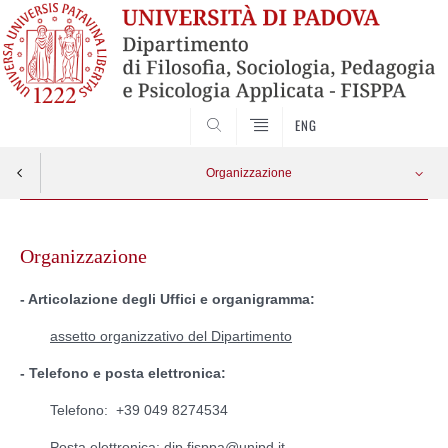
SEARCH
ENG
Organizzazione
Skip
Organigramma
Apri menu
to
Organizzazione
content
- Articolazione degli Uffici e organigramma:
assetto organizzativo del Dipartimento
- Telefono e posta elettronica:
Telefono: +39 049 8274534
Posta elettronica:
dip.fisppa@unipd.it