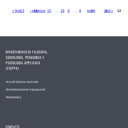
« first
13
‹ previous
14
15
…
16
8
…
9
next ›
10
11
last »
12
Pages
DIPARTIMENTO DI FILOSOFIA,
SOCIOLOGIA, PEDAGOGIA E
PSICOLOGIA APPLICATA
(FISPPA)
Accedi al'area riservata
Amministrazione trasparente
Modulistica
CONTATTI