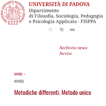
SEARCH
ENG
Vai
al
Archivio news:
contenuto
Avvisi
AVVISI
AVVISI
Metodiche differenti. Metodo unico