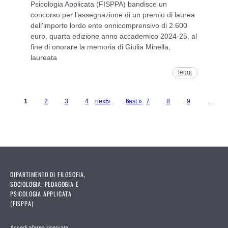
Psicologia Applicata (FISPPA) bandisce un
concorso per l’assegnazione di un premio di laurea
dell’importo lordo ente onnicomprensivo di 2.600
euro, quarta edizione anno accademico 2024-25, al
fine di onorare la memoria di Giulia Minella,
laureata
leggi
1
2
3
4
next ›
5
6
last »
7
8
9
…
Pages
DIPARTIMENTO DI FILOSOFIA,
SOCIOLOGIA, PEDAGOGIA E
PSICOLOGIA APPLICATA
(FISPPA)
Accedi al'area riservata