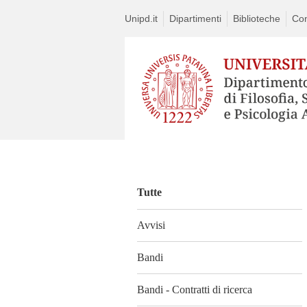
Unipd.it
Dipartimenti
Biblioteche
Con
Vai
al
contenuto
Tutte
Avvisi
Bandi
Bandi - Contratti di ricerca