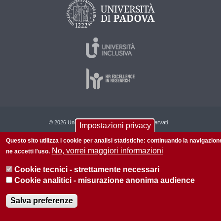
© 2026 Università di Padova - Tutti i diritti riservati
Impostazioni privacy
P.I. 00742430283 C.F. 80006480281
Questo sito utilizza i cookie per analisi statistiche: continuando la navigazion
No, vorrei maggiori informazioni
Informazioni su questo sito
Privacy policy
ne accetti l'uso.
Cookie tecnici - strettamente necessari
Cookie analitici - misurazione anonima audience
Salva preferenze