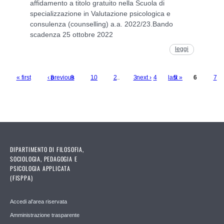
affidamento a titolo gratuito nella Scuola di
specializzazione in Valutazione psicologica e
consulenza (counselling) a.a. 2022/23.Bando
scadenza 25 ottobre 2022
leggi
« first
‹ previous
8
9
10
…
2
…
3
next ›
4
last »
5
6
7
Pages
DIPARTIMENTO DI FILOSOFIA,
SOCIOLOGIA, PEDAGOGIA E
PSICOLOGIA APPLICATA
(FISPPA)
Accedi al'area riservata
Amministrazione trasparente