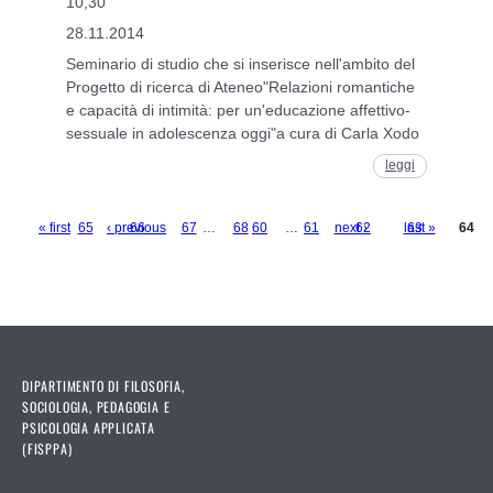
10,30
28.11.2014
Seminario di studio che si inserisce nell'ambito del
Progetto di ricerca di Ateneo"Relazioni romantiche
e capacità di intimità: per un'educazione affettivo-
sessuale in adolescenza oggi"a cura di Carla Xodo
leggi
« first
65
‹ previous
66
67
…
68
60
…
61
next ›
62
last »
63
64
Pages
DIPARTIMENTO DI FILOSOFIA,
SOCIOLOGIA, PEDAGOGIA E
PSICOLOGIA APPLICATA
(FISPPA)