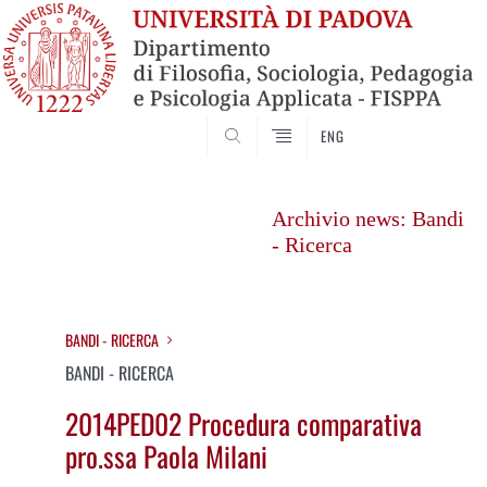
SEARCH
ENG
Vai
al
Archivio news: Bandi
contenuto
- Ricerca
BANDI - RICERCA
BANDI - RICERCA
2014PED02 Procedura comparativa
pro.ssa Paola Milani