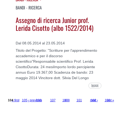
BANDI - RICERCA
Assegno di ricerca Junior prof.
Lerida Cisotto (albo 1522/2014)
Dal 08.05.2014 al 23.05.2014
Titolo del Progetto: "Scritture per l'apprendimento
accademico e per il discorso
scientifico"Responsabile scientifico Prof. Lerida
CisottoDurata: 24 mesiImporto lordo percipiente
annuo Euro 19.367,00 Scadenza de bando: 23
maggio 2014 Vincitore dott. Silvia Del Longo
leggi
104
« first
105
‹ previous
106
107
…
100
108
101
…
next ›
102
103
last »
Pages