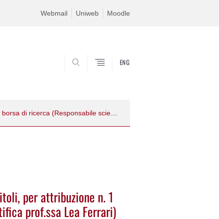
Webmail
Uniweb
Moodle
ENG
SEARCH
Bando di selezione n. 2025B27, per titoli, per attribuzione n. 1 borsa di ricerca (Responsabile scientifica prof.ssa Lea Ferrari)
toli, per attribuzione n. 1
ifica prof.ssa Lea Ferrari)