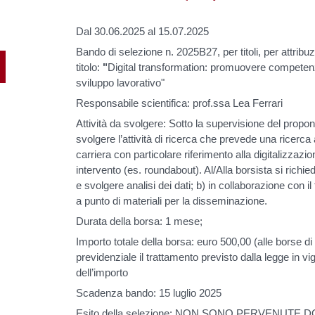
Dal 30.06.2025 al 15.07.2025
Bando di selezione n. 2025B27, per titoli, per attribuz
titolo:
"
Digital transformation: promuovere competenze
sviluppo lavorativo"
Responsabile scientifica: prof.ssa Lea Ferrari
Attività da svolgere: Sotto la supervisione del propon
svolgere l’attività di ricerca che prevede una ricerca
carriera con particolare riferimento alla digitalizzaz
intervento (es. roundabout). Al/Alla borsista si richied
e svolgere analisi dei dati; b) in collaborazione con 
a punto di materiali per la disseminazione.
Durata della borsa: 1 mese;
Importo totale della borsa: euro 500,00 (alle borse di 
previdenziale il trattamento previsto dalla legge in v
dell’importo
Scadenza bando: 15 luglio 2025
Esito della selezione: NON SONO PERVENUTE